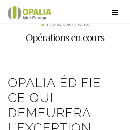
Nav
OPÉRATIONS EN COURS
Opérations en cours
OPALIA ÉDIFIE
CE QUI
DEMEURERA
L’EXCEPTION