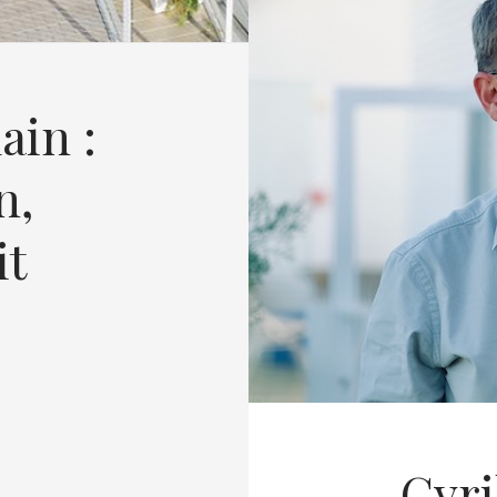
in :
n,
it
Cyri